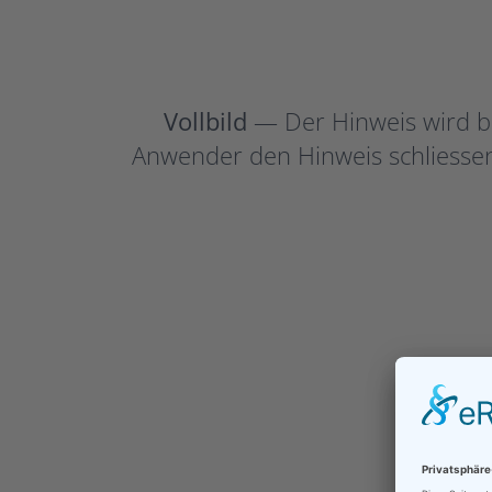
Vollbild
— Der Hinweis wird b
Anwender den Hinweis schliessen 