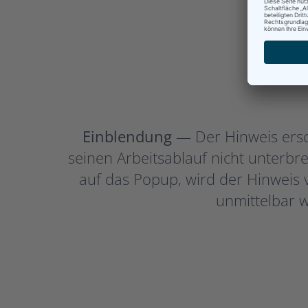
Einblendung
— Der Hinweis ersc
seinen Arbeitsablauf nicht unterbre
auf das Popup, wird der Hinweis v
unmittelbar 