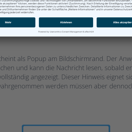
heint als Popup am Bildschirmrand. Der Anwe
chen und kann die Nachricht lesen, sobald er
ollständig angezeigt. Dieser Hinweis eignet si
wahrgenommen werden müssen aber dennoch 