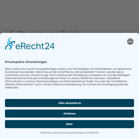
6. Plugins und Tools
YouTube
Unsere Website nutzt Plugins der von Google
betriebenen Seite YouTube. Betreiber der Seiten ist
die YouTube, LLC, 901 Cherry Ave., San Bruno, CA
94066, USA.
Wenn Sie eine unserer mit einem YouTube-Plugin
ausgestatteten Seiten besuchen, wird eine Verbindung
zu den Servern von YouTube hergestellt. Dabei wird
dem YouTube-Server mitgeteilt, welche unserer Seiten
Sie besucht haben.
Wenn Sie in Ihrem YouTube-Account eingeloggt sind,