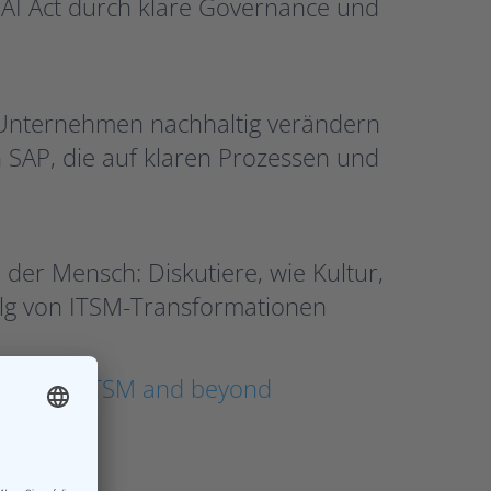
 AI Act durch klare Governance und
 Unternehmen nachhaltig verändern
th SAP, die auf klaren Prozessen und
der Mensch: Diskutiere, wie Kultur,
g von ITSM-Transformationen
ome of ITSM and beyond