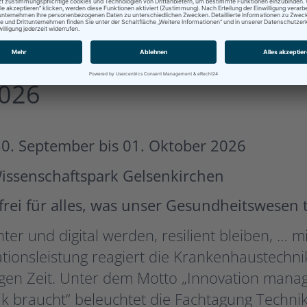
us Technologie mit Facht
2026
0. September bis 01. Oktober 2026
Wissenschaftspark Gelsenkirchen
frei für alles, was unser Gesundheitswesen
enter und digital werden, resilient bleiben, … 
tionsleistung reagiert die Krankenhaustechn
igen Zeit. Unter dem Motto „Innovation manag
ik braucht“ beleuchtet die Fachtagung Tech