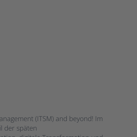
d
Management (ITSM) and beyond! Im
l der späten