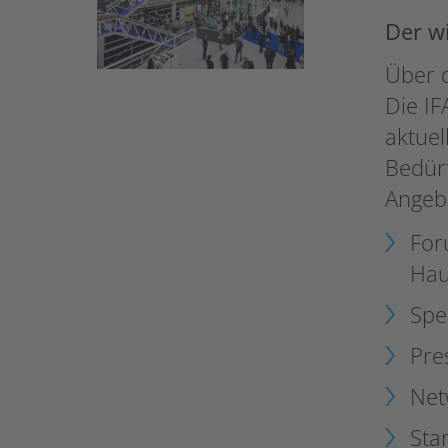
Der w
Über 
Die IF
aktue
Bedür
Angeb
For
Hau
Spe
Pre
Net
Sta