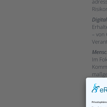
adress
Risiko
Digita
Erhal
– von 
Verant
Mensc
Im Fok
Kommu
maßge
Mehr 