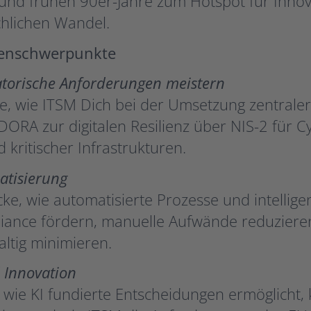
und frühen 90er-Jahre zum Hotspot für Innova
hlichen Wandel.
enschwerpunkte
torische Anforderungen meistern
e, wie ITSM Dich bei der Umsetzung zentraler
DORA zur digitalen Resilienz über NIS-2 für Cy
 kritischer Infrastrukturen.
atisierung
ke, wie automatisierte Prozesse und intelligen
ance fördern, manuelle Aufwände reduzieren
ltig minimieren.
 Innovation
 wie KI fundierte Entscheidungen ermöglicht