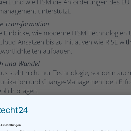
iert und wie ITSM die Anforderungen des EU
management unterstützt.
le Transformation
te Einblicke, wie moderne ITSM-Technologien
Cloud-Ansätzen bis zu Initiativen wie RISE wi
wortlichkeiten aufbauen.
h und Wandel
us steht nicht nur Technologie, sondern auch 
nikation und Change-Management den Erfol
blich prägen.
unter:
SERVIEW26 #1 Kongress & Expo The H