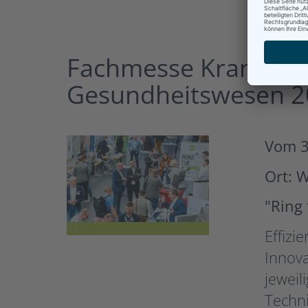
Fachmesse Krankenha
Gesundheitswesen 
Vom 3
Ort: 
"Ring 
Effizi
Innova
jeweil
Techn