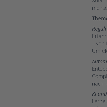
80er- 
mensc
Them
Regula
Erfahr
– von 
Umfeld
Autom
Entdec
Compli
nachha
KI und
Lerne,