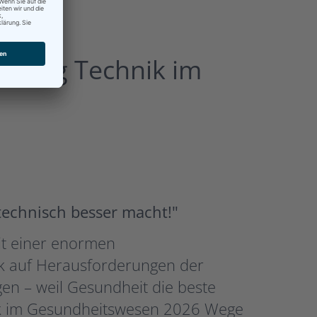
agung Technik im
 technisch besser macht!"
mit einer enormen
ik auf Herausforderungen der
en – weil Gesundheit die beste
nik im Gesundheitswesen 2026 Wege