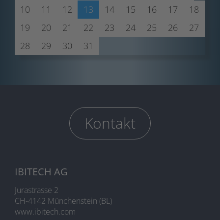
10
11
12
13
14
15
16
17
18
19
20
21
22
23
24
25
26
27
28
29
30
31
Kontakt
IBITECH AG
Jurastrasse 2
CH-4142 Münchenstein (BL)
www.ibitech.com