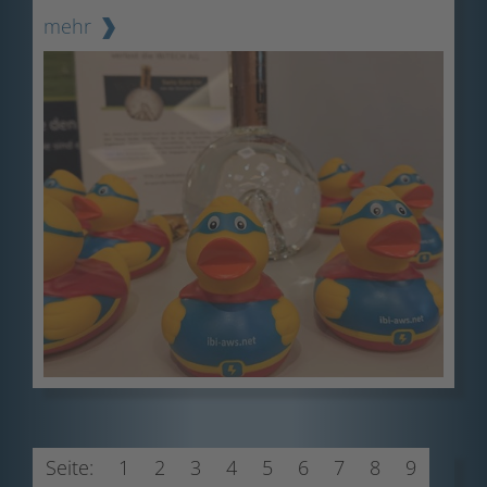
mehr
Seite:
1
2
3
4
5
6
7
8
9