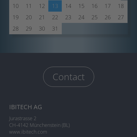
10
11
12
13
14
15
16
17
18
19
20
21
22
23
24
25
26
27
28
29
30
31
Contact
IBITECH AG
Jurastrasse 2
CH-4142 Münchenstein (BL)
www.ibitech.com