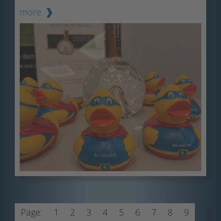
more
Page:
1
2
3
4
5
6
7
8
9