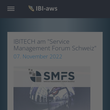
Skip
to
main
content
IBITECH am "Service
Management Forum Schweiz"
07. November 2022