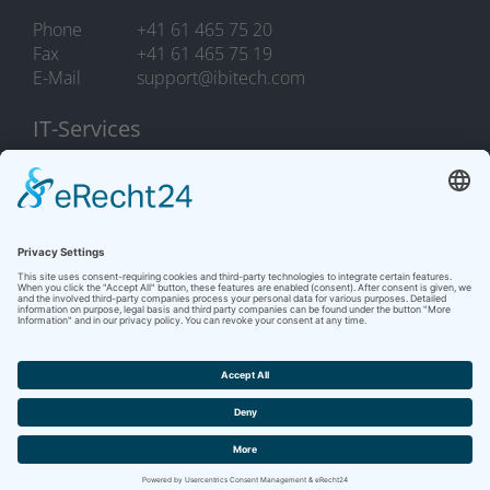
Phone
+41 61 465 75 20
Fax
+41 61 465 75 19
E-Mail
support@ibitech.com
IT-Services
Phone
+41 61 465 75 10
Fax
+41 61 465 75 19
E-Mail
it.support@ibitech.com
COOKIES
/
LEGAL NOTICE / PRIVACY