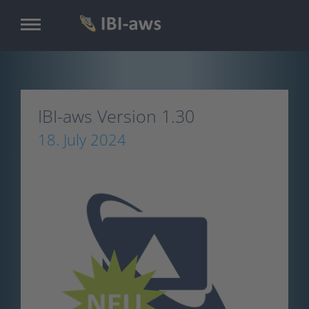
Skip
to
main
content
IBI-aws Version 1.30
18. July 2024